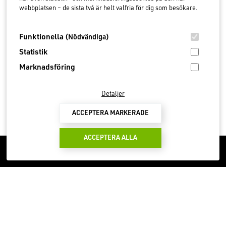
webbplatsen – de sista två är helt valfria för dig som besökare.
Namn:
Helén Olofsson
Titel:
Koordinator
Funktionella
(Nödvändiga)
E-post:
helen.olofsson@gtg.se
Telefon:
Statistik
0708-58 19 56
Marknadsföring
Detaljer
ACCEPTERA MARKERADE
ACCEPTERA ALLA
FOOTER
GTG är sedan år
2008
ett certifierat Teknikcollege.
Lindholmen Lärcenter
Diagonalen 6