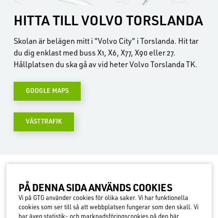
HITTA TILL VOLVO TORSLANDA
Skolan är belägen mitt i "Volvo City" i Torslanda. Hit tar
du dig enklast med buss X1, X6, X77, X90 eller 27.
Hållplatsen du ska gå av vid heter Volvo Torslanda TK.
GOOGLE MAPS
VÄSTTRAFIK
KONTAKTA HELÉN OLOFSSON
PÅ DEN­NA SIDA ANVÄNDS COOK­IES
FÖR MER INFORMATION
Vi på GTG använder cookies för olika saker. Vi har funktionella
cookies som ser till så att webbplatsen fungerar som den skall. Vi
har även statistik- och marknadsföringscookies på den här