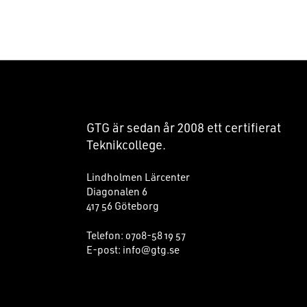
FOOTER
GTG är sedan år
2008
ett certifierat
Teknikcollege.
Lindholmen Lärcenter
Diagonalen 6
417 56 Göteborg
Telefon:
0708-58 19 57
E-post:
info@gtg.se