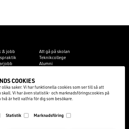
k & jobb
Att gå på skolan
spraktik
Teknikcollege
rjobb
Alumni
darinformation
Styrelsen
Jobba hos oss
NDS COOK­IES
olika saker. Vi har funktionella cookies som ser till så att
skall. Vi har även statistik- och marknadsföringscookies på
två är helt valfria för dig som besökare.
Statistik
Marknadsföring