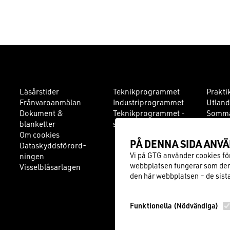
Läsårstider
Teknikprogrammet
Prakti
Frånvaroanmälan
Industriprogrammet
Utland
Dokument &
Teknikprogrammet -
Somma
blanketter
spets
Handle
Om cookies
PÅ DEN­NA SIDA ANVÄ
Dataskyddsför­ord­
Vi på GTG använder cookies för 
ningen
webbplatsen fungerar som den 
Visselblåsarlagen
den här webbplatsen – de sista 
Funktionella
(Nödvändiga)