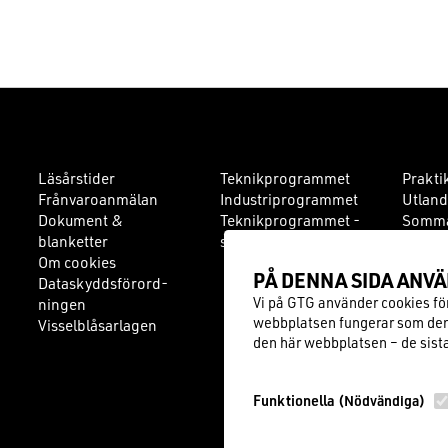
Läsårstider
Teknikprogrammet
Prakti
Frånvaroanmälan
Industriprogrammet
Utland
Dokument &
Teknikprogrammet -
Somma
blanketter
spets
Handle
Om cookies
PÅ DEN­NA SIDA ANVÄ
Dataskyddsför­ord­
Vi på GTG använder cookies för 
ningen
webbplatsen fungerar som den 
Visselblåsarlagen
den här webbplatsen – de sista 
Funktionella
(Nödvändiga)