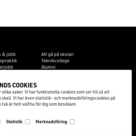
k & jobb
Att gå på skolan
spraktik
Teknikcollege
rjobb
Alumni
darinformation
Styrelsen
Jobba hos oss
NDS COOK­IES
olika saker. Vi har funktionella cookies som ser till så att
skall. Vi har även statistik- och marknadsföringscookies på
två är helt valfria för dig som besökare.
Statistik
Marknadsföring