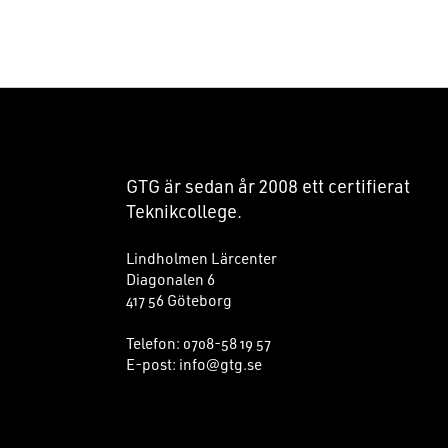
FOOTER
GTG är sedan år
2008
ett certifierat
Teknikcollege.
Lindholmen Lärcenter
Diagonalen 6
417 56 Göteborg
Telefon:
0708-58 19 57
E-post:
info@gtg.se