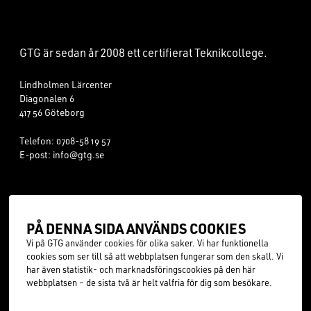
FOOTER
GTG är sedan år
2008
ett certifierat Teknikcollege.
Lindholmen Lärcenter
Diagonalen 6
417 56 Göteborg
Telefon:
0708-58 19 57
E-post:
info@gtg.se
Läsårstider
Teknikprogrammet
Frånvaroanmälan
Industriprogrammet
PÅ DEN­NA SIDA ANVÄNDS COOK­IES
Dokument & blanketter
Teknikprogrammet - spets
Vi på GTG använder cookies för olika saker. Vi har funktionella
Om cookies
cookies som ser till så att webbplatsen fungerar som den skall. Vi
Dataskyddsför­ord­ningen
har även statistik- och marknadsföringscookies på den här
Visselblåsarlagen
webbplatsen – de sista två är helt valfria för dig som besökare.