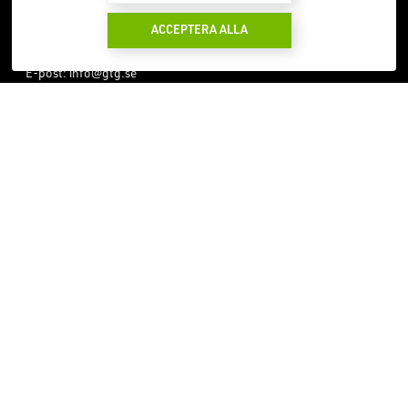
417 56 Göteborg
ACCEPTERA ALLA
Telefon:
0708-58 19 57
E-post:
info@gtg.se
Läsårstider
Teknikprogrammet
Frånvaroanmälan
Industriprogrammet
Dokument & blanketter
Teknikprogrammet - spets
Om cookies
Dataskyddsför­ord­ningen
Visselblåsarlagen
Praktik & jobb
Att gå på skolan
Utlandspraktik
Teknikcollege
Sommarjobb
Alumni
Handledarinformation
Styrelsen
Jobba hos oss