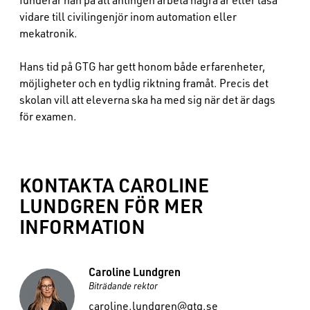
vidare till civilingenjör inom automation eller
mekatronik.
Hans tid på GTG har gett honom både erfarenheter,
möjligheter och en tydlig riktning framåt. Precis det
skolan vill att eleverna ska ha med sig när det är dags
för examen.
KONTAKTA CAROLINE
LUNDGREN FÖR MER
INFORMATION
Namn:
Caroline Lundgren
Titel:
Biträdande rektor
E-post:
caroline.lundgren@gtg.se