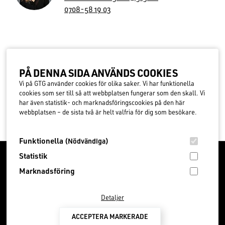
Telefon:
0708-58 19 03
PÅ DEN­NA SIDA ANVÄNDS COOK­IES
Vi på GTG använder cookies för olika saker. Vi har funktionella
← Till "Nyheter"
cookies som ser till så att webbplatsen fungerar som den skall. Vi
har även statistik- och marknadsföringscookies på den här
webbplatsen – de sista två är helt valfria för dig som besökare.
Funktionella
(Nödvändiga)
Statistik
FOOTER
Marknadsföring
GTG är sedan år
2008
ett certifierat Teknikcollege.
Detaljer
Lindholmen Lärcenter
ACCEPTERA MARKERADE
Diagonalen 6