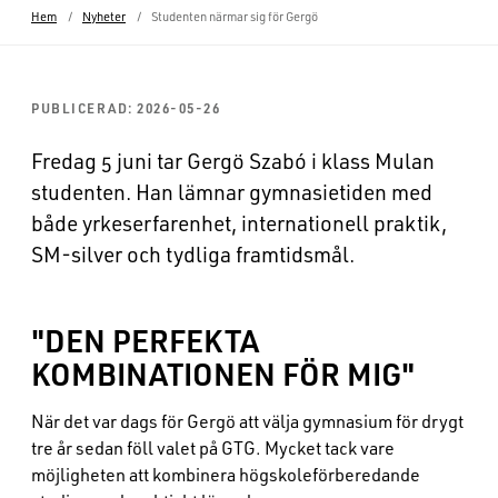
Hem
Nyheter
Studenten närmar sig för Gergö
PUBLICERAD: 2026-05-26
:
Fredag 5 juni tar Gergö Szabó i klass Mulan
studenten. Han lämnar gymnasietiden med
både yrkeserfarenhet, internationell praktik,
SM-silver och tydliga framtidsmål.
"DEN PERFEKTA
KOMBINATIONEN FÖR MIG"
När det var dags för Gergö att välja gymnasium för drygt
tre år sedan föll valet på GTG. Mycket tack vare
möjligheten att kombinera högskoleförberedande