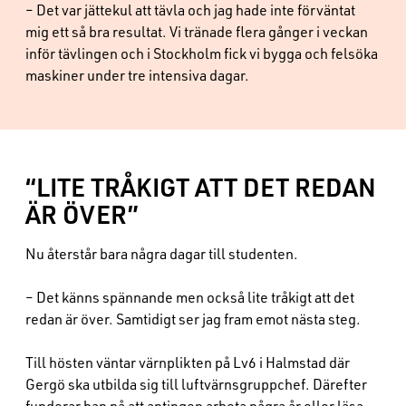
– Det var jättekul att tävla och jag hade inte förväntat
mig ett så bra resultat. Vi tränade flera gånger i veckan
inför tävlingen och i Stockholm fick vi bygga och felsöka
maskiner under tre intensiva dagar.
“LITE TRÅKIGT ATT DET REDAN
ÄR ÖVER”
Nu återstår bara några dagar till studenten.
– Det känns spännande men också lite tråkigt att det
redan är över. Samtidigt ser jag fram emot nästa steg.
Till hösten väntar värnplikten på Lv6 i Halmstad där
Gergö ska utbilda sig till luftvärnsgruppchef. Därefter
funderar han på att antingen arbeta några år eller läsa