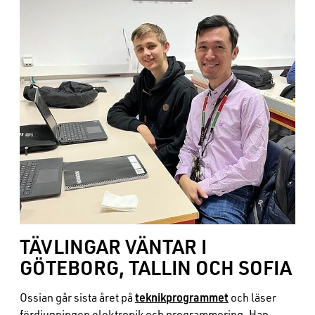
TÄVLINGAR VÄNTAR I
GÖTEBORG, TALLIN OCH SOFIA
teknikprogrammet
Ossian går sista året på
och läser
fördjupningen elektronik och programmering. Han