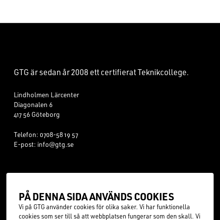
FOOTER
GTG är sedan år
2008
ett certifierat Teknikcollege.
Lindholmen Lärcenter
Diagonalen 6
417 56 Göteborg
Telefon:
0708-58 19 57
E-post:
info@gtg.se
Läsårstider
Teknikprogrammet
Frånvaroanmälan
Industriprogrammet
PÅ DEN­NA SIDA ANVÄNDS COOK­IES
Dokument & blanketter
Teknikprogrammet - spets
Vi på GTG använder cookies för olika saker. Vi har funktionella
Om cookies
cookies som ser till så att webbplatsen fungerar som den skall. Vi