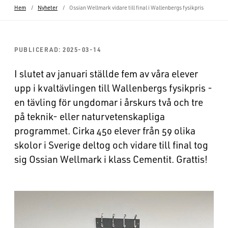
Hem
Nyheter
Ossian Wellmark vidare till final i Wallenbergs fysikpris
PUBLICERAD: 2025-03-14
:
I slutet av januari ställde fem av våra elever
upp i kvaltävlingen till Wallenbergs fysikpris -
en tävling för ungdomar i årskurs två och tre
på teknik- eller naturvetenskapliga
programmet. Cirka 450 elever från 59 olika
skolor i Sverige deltog och vidare till final tog
sig Ossian Wellmark i klass Cementit. Grattis!