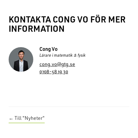
KONTAKTA CONG VO FÖR MER
INFORMATION
Namn:
Cong Vo
Titel:
Lärare i matematik & fysik
E-post:
cong.vo@gtg.se
Telefon:
0708-58 19 30
← Till "Nyheter"