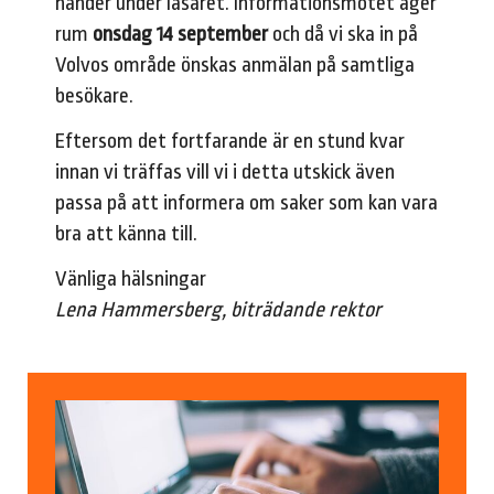
hän­der under läsåret. Informationsmötet äger
rum
onsdag 1
4 september
och då vi ska in på
Volvos område önskas anmälan på samtli­ga
besökare.
Eftersom det fortfarande är en stund kvar
innan vi träffas vill vi i detta utskick även
passa på att informera om saker som kan vara
bra att känna till.
Vänliga hälsningar
Lena Hammersberg, biträdande rektor