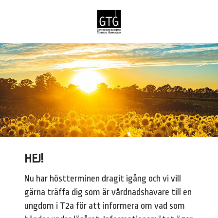
HEJ!
Nu har höst­ter­mi­nen drag­it igång och vi vill
gär­na träf­fa dig som är vård­nad­shavare till en
ungdom i T2a för att informera om vad som